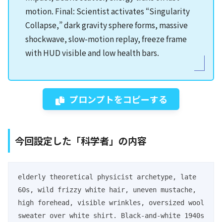
motion. Final: Scientist activates “Singularity
Collapse,” dark gravity sphere forms, massive
shockwave, slow-motion replay, freeze frame
with HUD visible and low health bars.
プロンプトをコピーする
今回設定した「科学者」の内容
elderly theoretical physicist archetype, late 
60s, wild frizzy white hair, uneven mustache, 
high forehead, visible wrinkles, oversized wool 
sweater over white shirt. Black-and-white 1940s 