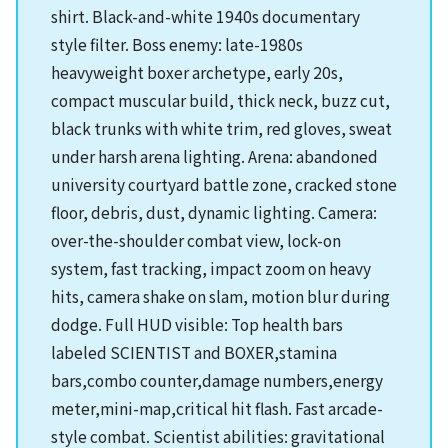
shirt. Black-and-white 1940s documentary
style filter. Boss enemy: late-1980s
heavyweight boxer archetype, early 20s,
compact muscular build, thick neck, buzz cut,
black trunks with white trim, red gloves, sweat
under harsh arena lighting. Arena: abandoned
university courtyard battle zone, cracked stone
floor, debris, dust, dynamic lighting. Camera:
over-the-shoulder combat view, lock-on
system, fast tracking, impact zoom on heavy
hits, camera shake on slam, motion blur during
dodge. Full HUD visible: Top health bars
labeled SCIENTIST and BOXER,stamina
bars,combo counter,damage numbers,energy
meter,mini-map,critical hit flash. Fast arcade-
style combat. Scientist abilities: gravitational