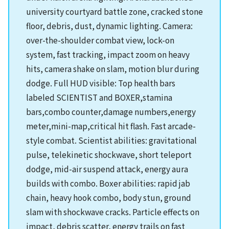
university courtyard battle zone, cracked stone
floor, debris, dust, dynamic lighting. Camera:
over-the-shoulder combat view, lock-on
system, fast tracking, impact zoom on heavy
hits, camera shake on slam, motion blur during
dodge. Full HUD visible: Top health bars
labeled SCIENTIST and BOXER,stamina
bars,combo counter,damage numbers,energy
meter,mini-map,critical hit flash. Fast arcade-
style combat. Scientist abilities: gravitational
pulse, telekinetic shockwave, short teleport
dodge, mid-air suspend attack, energy aura
builds with combo. Boxer abilities: rapid jab
chain, heavy hook combo, body stun, ground
slam with shockwave cracks. Particle effects on
impact, debris scatter, energy trails on fast