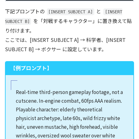
下記プロンプトの
と
[INSERT SUBJECT A]
[INSERT
を「対戦するキャラクター」に置き換えて貼
SUBJECT B]
り付けます。
ここでは、[INSERT SUBJECT A] → 科学者、[INSERT
SUBJECT B] → ボクサー に設定しています。
【例プロンプト】
Real-time third-person gameplay footage, not a
cutscene. In-engine combat, 60fps AAA realism.
Playable character: elderly theoretical
physicist archetype, late 60s, wild frizzy white
hair, uneven mustache, high forehead, visible
wrinkles, oversized wool sweater over white