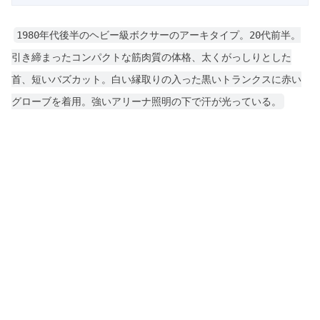
1980年代後半のヘビー級ボクサーのアーキタイプ。20代前半。
引き締まったコンパクトな筋肉質の体格、太くがっしりとした
首、短いバズカット。白い縁取りの入った黒いトランクスに赤い
グローブを着用。強いアリーナ照明の下で汗が光っている。