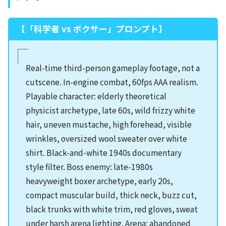
【「科学者 vs ボクサー」プロンプト】
Real-time third-person gameplay footage, not a
cutscene. In-engine combat, 60fps AAA realism.
Playable character: elderly theoretical
physicist archetype, late 60s, wild frizzy white
hair, uneven mustache, high forehead, visible
wrinkles, oversized wool sweater over white
shirt. Black-and-white 1940s documentary
style filter. Boss enemy: late-1980s
heavyweight boxer archetype, early 20s,
compact muscular build, thick neck, buzz cut,
black trunks with white trim, red gloves, sweat
under harsh arena lighting. Arena: abandoned