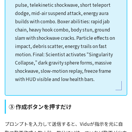
pulse, telekinetic shockwave, short teleport
dodge, mid-air suspend attack, energy aura
builds with combo. Boxer abilities: rapid jab
chain, heavy hook combo, body stun, ground
slam with shockwave cracks. Particle effects on
impact, debris scatter, energy trails on fast
motion. Final: Scientist activates “Singularity
Collapse,” dark gravity sphere forms, massive
shockwave, slow-motion replay, freeze frame
with HUD visible and low health bars.
③ 作成ボタンを押すだけ
プロンプトを入力して送信すると、Viduが指示を元に自