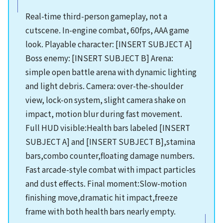
Real-time third-person gameplay, not a
cutscene. In-engine combat, 60fps, AAA game
look. Playable character: [INSERT SUBJECT A]
Boss enemy: [INSERT SUBJECT B] Arena:
simple open battle arena with dynamic lighting
and light debris. Camera: over-the-shoulder
view, lock-on system, slight camera shake on
impact, motion blur during fast movement.
Full HUD visible:Health bars labeled [INSERT
SUBJECT A] and [INSERT SUBJECT B],stamina
bars,combo counter,floating damage numbers.
Fast arcade-style combat with impact particles
and dust effects. Final moment:Slow-motion
finishing move,dramatic hit impact,freeze
frame with both health bars nearly empty.