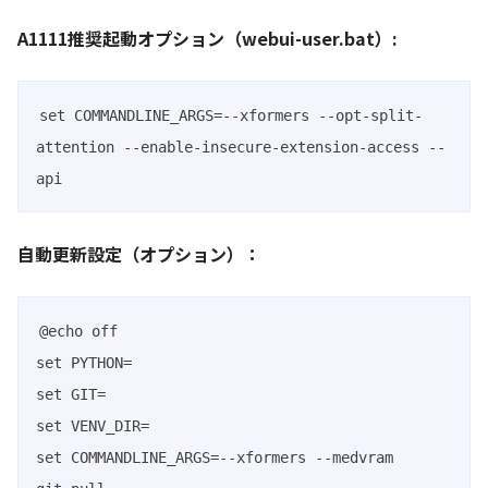
A1111推奨起動オプション（webui-user.bat）:
set COMMANDLINE_ARGS=--xformers --opt-split-
attention --enable-insecure-extension-access --
api
自動更新設定（オプション）：
@echo off

set PYTHON=

set GIT=

set VENV_DIR=

set COMMANDLINE_ARGS=--xformers --medvram
