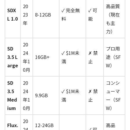
20
高品質
SDX
✓ 完全無
✓ 可
23
8-12GB
（現在
L 1.0
料
能
年
も主
力）
20
SD
プロ用
24
✓ $1M未
✗ 禁
3.5 L
16GB+
途（SF
年1
満
止
arge
W）
0月
SD
20
コンシ
3.5
24
✓ $1M未
✗ 禁
ューマ
9.9GB
Med
年1
満
止
ー（SF
ium
0月
W）
20
Flux.
12-24GB
高品
24
✓ 可