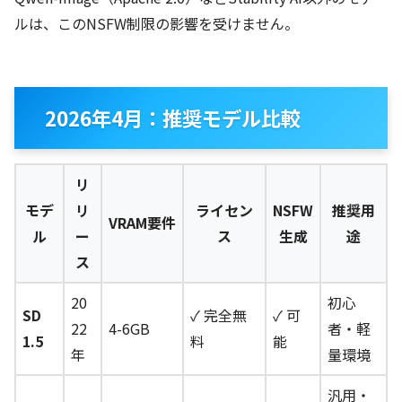
ルは、このNSFW制限の影響を受けません。
2026年4月：推奨モデル比較
リ
モデ
リ
ライセン
NSFW
推奨用
VRAM要件
ル
ー
ス
生成
途
ス
20
初心
SD
✓ 完全無
✓ 可
22
4-6GB
者・軽
1.5
料
能
年
量環境
汎用・