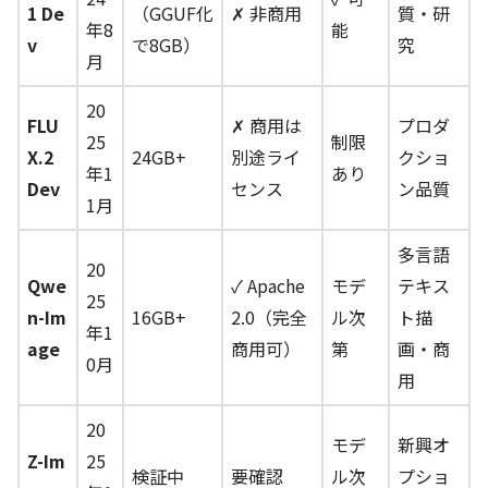
1 De
（GGUF化
✗ 非商用
質・研
年8
能
v
で8GB）
究
月
20
FLU
✗ 商用は
プロダ
25
制限
X.2
24GB+
別途ライ
クショ
年1
あり
Dev
センス
ン品質
1月
多言語
20
Qwe
✓ Apache
モデ
テキス
25
n-Im
16GB+
2.0（完全
ル次
ト描
年1
age
商用可）
第
画・商
0月
用
20
モデ
新興オ
Z-Im
25
検証中
要確認
ル次
プショ