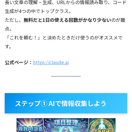
長い文章の理解・生成、URLからの情報読み取り、コード
生成が4つの中でトップクラス。
ただし、
無料だと1日の使える回数がかなり少ない
のが難
点。
「これを頼む！」と決めたときだけ使うのがオススメで
す。
公式ページ
：
https://claude.ai
ステップ① AIで情報収集しよう