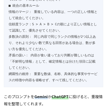
■ 統合の基本ルール

情報のマージ： 重複している内容は、一つの正しい情報と
して統合してください。

信頼度ランク：S > A > B > Cの順により正しい情報とし
て認識して、優先させてください。

多数決の原則： 同じ内容で同じランクの情報が2つ以上あ
り、それより少ない数で異なる回答がある場合は、数が多
い方を優先してください。

矛盾の扱い： 内容が食い違っており判断が難しいものは
「不鮮明な情報」として、確定情報とは分けた項目に記載
してください。

網羅性の維持： 重要な数値、名称、具体的な事実やサービ
スの特徴や内容を省略せず、すべて残してください。
このプロンプトを
Gemini
か
ChatGPT
に投げると、重複情
報を整理してくれます。