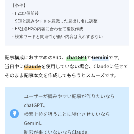
【条件】

・H2は7個前後

・SEOと読みやすさを意識した見出し名に調整

・H3は各H2の内容に合わせて複数作成

・検索ワードと関連性が低い内容は入れすぎない
記事構成におすすめのAIは、
chatGPT
か
Gemini
です。
当日中に
Claude
を使用していない場合、Claudeに任せて
そのまま記事本文を作成してもらうとスムーズです。
ユーザーが読みやすい記事が作りたいなら
chatGPT。
検索上位を狙うことに特化させたいなら
Gemini。
制限が来ていないならClaude。