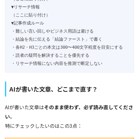
▼リサーチ情報

（ここに貼り付け）

▼記事作成ルール

・難しい言い回しやビジネス用語は避ける

・結論を先に伝える「結論ファースト」で書く

・各H2・H3ごとの本文は300〜400文字程度を目安にする

・読者の疑問を解決することを優先する

・リサーチ情報にない内容を推測で断定しない
AIが書いた文章、どこまで直す？
AIが書いた文章は
そのまま使わず、必ず読み直してくださ
い
。
特にチェックしたいのはこの3点：