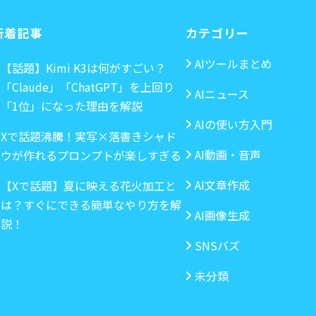
新着記事
カテゴリー
AIツールまとめ
【話題】Kimi K3は何がすごい？
「Claude」「ChatGPT」を上回り
AIニュース
「1位」になった理由を解説
AIの使い方入門
Xで話題沸騰！実写×落書きシャド
AI動画・音声
ウが作れるプロンプトが楽しすぎる
AI文章作成
【Xで話題】夏に映える花火加工と
は？すぐにできる簡単なやり方を解
AI画像生成
説！
SNSバズ
未分類