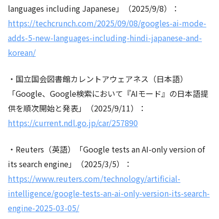
languages including Japanese」（2025/9/8）：
https://techcrunch.com/2025/09/08/googles-ai-mode-
adds-5-new-languages-including-hindi-japanese-and-
korean/
・国立国会図書館カレントアウェアネス（日本語）
「Google、Google検索において『AIモード』の日本語提
供を順次開始と発表」（2025/9/11）：
https://current.ndl.go.jp/car/257890
・Reuters（英語）「Google tests an AI-only version of
its search engine」（2025/3/5）：
https://www.reuters.com/technology/artificial-
intelligence/google-tests-an-ai-only-version-its-search-
engine-2025-03-05/