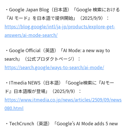
・Google Japan Blog（日本語）「Google 検索における
『AI モード』を日本語で提供開始」（2025/9/9）：
https://blog.google/intl/ja-jp/products/explore-get-
answers/ai-mode-search/
・Google Official（英語）「AI Mode: a new way to
search」（公式プロダクトページ）：
https://search.google/ways-to-search/ai-mode/
・ITmedia NEWS（日本語）「Google検索に『AIモー
ド』日本語版が登場」（2025/9/9）：
https://www.itmedia.co.jp/news/articles/2509/09/news
080.html
・TechCrunch（英語）「Google’s AI Mode adds 5 new